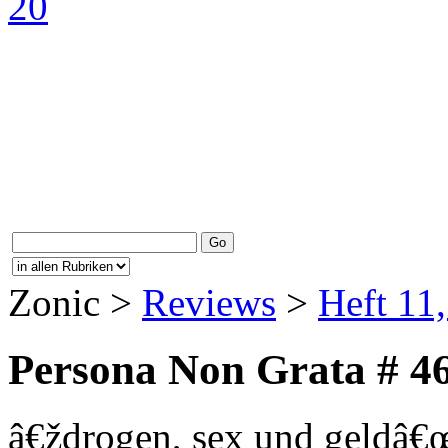
Zonic >
Reviews
>
Heft 11
Persona Non Grata # 4
â€ždrogen, sex und geldâ€œ 