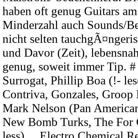
haben oft genug Guitars am
Minderzahl auch Sounds/Be
nicht selten tauchgÃ¤ngeri
und Davor (Zeit), lebensnah
genug, soweit immer Tip. # 
Surrogat, Phillip Boa (!- les
Contriva, Gonzales, Groop 
Mark Nelson (Pan American
New Bomb Turks, The For Ca
less),... Electro Chemical R