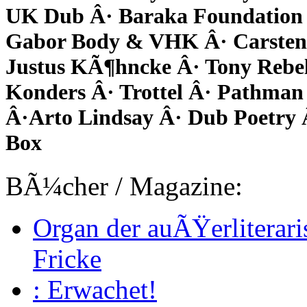
UK Dub Â· Baraka Foundation 
Gabor Body & VHK Â· Carsten 
Justus KÃ¶hncke Â· Tony Rebe
Konders Â· Trottel Â· Pathman 
Â·Arto Lindsay Â· Dub Poetry 
Box
BÃ¼cher / Magazine:
Organ der auÃŸerliterari
Fricke
: Erwachet!