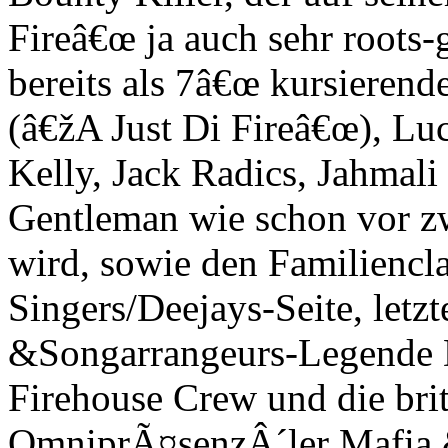
Fireâ€œ ja auch sehr roots
bereits als 7â€œ kursiere
(â€žA Just Di Fireâ€œ), Lu
Kelly, Jack Radics, Jahmal
Gentleman wie schon vor z
wird, sowie den Familiencl
Singers/Deejays-Seite, letz
&Songarrangeurs-Legende 
Firehouse Crew und die br
OmniprÃ¤senzÂ´ler Mafia &