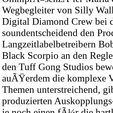
Wegbegleiter von Silly Wal
Digital Diamond Crew bei d
soundentscheidend den Pro
Langzeitlabelbetreibern B
Black Scorpio an den Reglern
den Tuff Gong Studios bew
auÃŸerdem die komplexe V
Themen unterstreichend, gi
produzierten Auskopplung
je noch einen fÃ¼r die hart