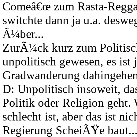
Comeâ€œ zum Rasta-Reggae-
switchte dann ja u.a. desw
Ã¼ber...
ZurÃ¼ck kurz zum Politisch
unpolitisch gewesen, es ist
Gradwanderung dahingehen
D: Unpolitisch insoweit, da
Politik oder Religion geht.
schlecht ist, aber das ist ni
Regierung ScheiÃŸe baut..