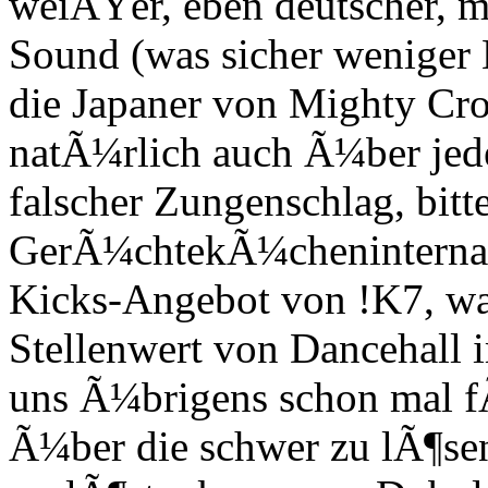
weiÃŸer, eben deutscher, 
Sound (was sicher weniger 
die Japaner von Mighty Cr
natÃ¼rlich auch Ã¼ber jede
falscher Zungenschlag, bitt
GerÃ¼chtekÃ¼cheninterna s
Kicks-Angebot von !K7, w
Stellenwert von Dancehall 
uns Ã¼brigens schon mal f
Ã¼ber die schwer zu lÃ¶se