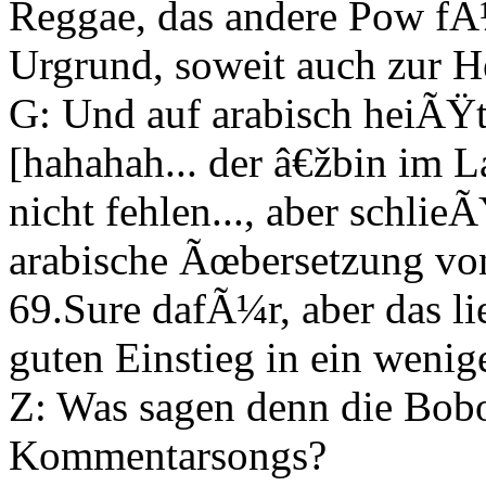
Reggae, das andere Pow fÃ
Urgrund, soweit auch zur He
G: Und auf arabisch heiÃŸt 
[hahahah... der â€žbin im
nicht fehlen..., aber schlie
arabische Ãœbersetzung von 
69.Sure dafÃ¼r, aber das li
guten Einstieg in ein weni
Z: Was sagen denn die Bobo
Kommentarsongs?