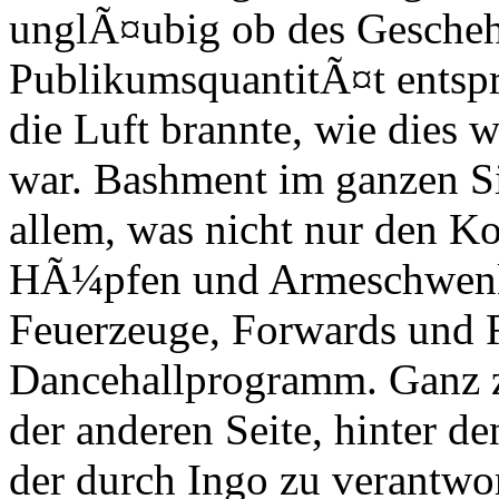
unglÃ¤ubig ob des Geschehe
PublikumsquantitÃ¤t entspr
die Luft brannte, wie dies w
war. Bashment im ganzen Si
allem, was nicht nur den K
HÃ¼pfen und Armeschwenk
Feuerzeuge, Forwards und 
Dancehallprogramm. Ganz zu
der anderen Seite, hinter de
der durch Ingo zu verantwor