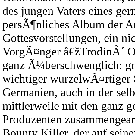
des jungen Vaters eines ge
persÃ¶nliches Album der 
Gottesvorstellungen, ein ni
VorgÃ¤nger â€žTrodinÂ´ On
ganz Ã¼berschwenglich: gr
wichtiger wurzelwÃ¤rtiger
Germanien, auch in der selb
mittlerweile mit den ganz g
Produzenten zusammengearbe
Bounty Killer, der auf sei