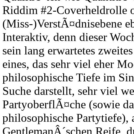
Riddim #2-Coverheldrolle o
(Miss-)VerstÃ¤dnisebene eb
Interaktiv, denn dieser Woc
sein lang erwartetes zweit
eines, das sehr viel eher Mo
philosophische Tiefe im Sin
Suche darstellt, sehr viel w
PartyoberflÃ¤che (sowie da
philosophische Partytiefe),
GentlemanÂ´schen Reife, d