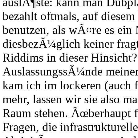
auslÃ¶ste: kann man Dubpla
bezahlt oftmals, auf diese
benutzen, als wÃ¤re es ein
diesbezÃ¼glich keiner frag
Riddims in dieser Hinsicht?
AuslassungssÃ¼nde meiners
kam ich im lockeren (auch f
mehr, lassen wir sie also m
Raum stehen. Ãœberhaupt 
Fragen, die infrastrukturel