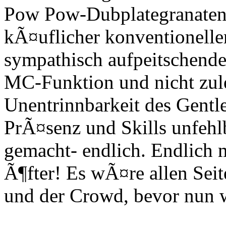
Pow Pow-Dubplategranaten 
kÃ¤uflicher konventionell
sympathisch aufpeitschend
MC-Funktion und nicht zul
Unentrinnbarkeit des Gentl
PrÃ¤senz und Skills unfehl
gemacht- endlich. Endlich m
Ã¶fter! Es wÃ¤re allen Sei
und der Crowd, bevor nun wi