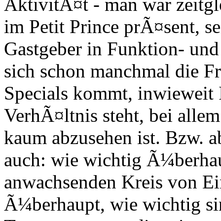
AktivitÃ¤t - man war zeitg
im Petit Prince prÃ¤sent, se
Gastgeber in Funktion- und 
sich schon manchmal die Fr
Specials kommt, inwieweit I
VerhÃ¤ltnis steht, bei all
kaum abzusehen ist. Bzw. a
auch: wie wichtig Ã¼berhau
anwachsenden Kreis von Ei
Ã¼berhaupt, wie wichtig si