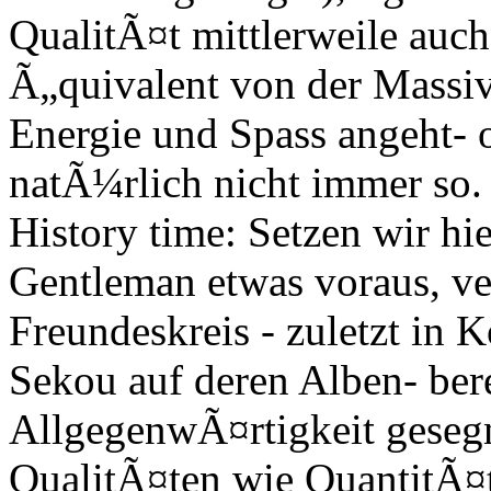
QualitÃ¤t mittlerweile auch
Ã„quivalent von der Massi
Energie und Spass angeht- o
natÃ¼rlich nicht immer so.
History time: Setzen wir hi
Gentleman etwas voraus, ve
Freundeskreis - zuletzt in 
Sekou auf deren Alben- bere
AllgegenwÃ¤rtigkeit gesegn
QualitÃ¤ten wie QuantitÃ¤te