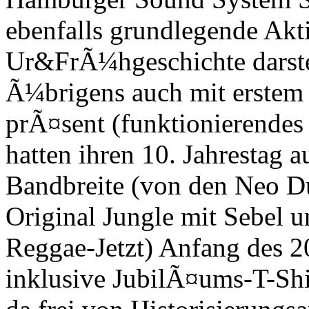
ebenfalls grundlegende Akt
Ur&FrÃ¼hgeschichte darste
Ã¼brigens auch mit erstem
prÃ¤sent (funktionierendes 
hatten ihren 10. Jahrestag 
Bandbreite (von den Neo D
Original Jungle mit Sebel u
Reggae-Jetzt) Anfang des 
inklusive JubilÃ¤ums-T-Sh