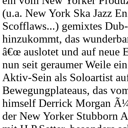
ein vom New Yorker Produz
(u.a. New York Ska Jazz En
Scofflaws...) gemixtes D
hinzukommt, das wunderbar
â€œ auslotet und auf neue E
nun seit geraumer Weile ei
Aktiv-Sein als Soloartist a
Bewegungplateaus, das vom
himself Derrick Morgan Ã
der New Yorker Stubborn A