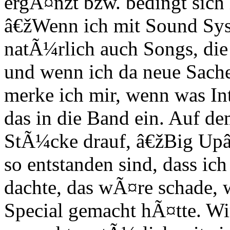
ergÃ¤nzt bzw. bedingt sich 
â€žWenn ich mit Sound Sy
natÃ¼rlich auch Songs, die
und wenn ich da neue Sachen
merke ich mir, wenn was Int
das in die Band ein. Auf d
StÃ¼cke drauf, â€žBig Up
so entstanden sind, dass ic
dachte, das wÃ¤re schade, 
Special gemacht hÃ¤tte. Wi