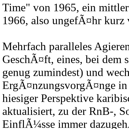
Time" von 1965, ein mittler
1966, also ungefÃ¤hr kurz 
Mehrfach paralleles Agiere
GeschÃ¤ft, eines, bei dem s
genug zumindest) und wechs
ErgÃ¤nzungsvorgÃ¤nge in B
hiesiger Perspektive karibis
aktualisiert, zu der RnB-, 
EinflÃ¼sse immer dazugehÃ