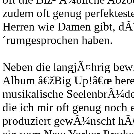
zudem oft genug perfektest
Herren wie Damen gibt, dÃ¼
´rumgesprochen haben.
Neben die langjÃ¤hrig bew
Album â€žBig Up!â€œ berei
musikalische SeelenbrÃ¼der
die ich mir oft genug noch 
produziert gewÃ¼nscht hÃ¤t