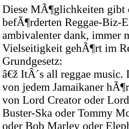
Diese MÃ¶glichkeiten gibt 
befÃ¶rderten Reggae-Biz-En
ambivalenter dank, immer me
Vielseitigkeit gehÃ¶rt im R
Grundgesetz:
â€ž ItÂ´s all reggae music.
von jedem Jamaikaner hÃ¶r
von Lord Creator oder Lor
Buster-Ska oder Tommy M
oder Bob Marley oder Elep