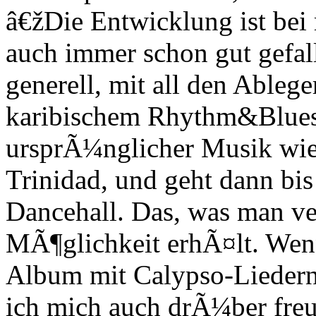
â€žDie Entwicklung ist bei 
auch immer schon gut gefal
generell, mit all den Ableg
karibischem Rhythm&Blues,
ursprÃ¼nglicher Musik wie
Trinidad, und geht dann b
Dancehall. Das, was man ver
MÃ¶glichkeit erhÃ¤lt. Wenn
Album mit Calypso-Lieder
ich mich auch drÃ¼ber fre