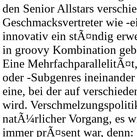
den Senior Allstars verschie
Geschmacksvertreter wie -ei
innovativ ein stÃ¤ndig er
in groovy Kombination geb
Eine MehrfachparallelitÃ¤t
oder -Subgenres ineinander
eine, bei der auf verschied
wird. Verschmelzungspolit
natÃ¼rlicher Vorgang, es w
immer prÃ¤sent war, denn: