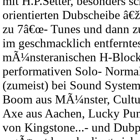
mit H.P.Setter, besonders sc
orientierten Dubscheibe â€
zu 7â€œ- Tunes und dann zu
im geschmacklich entferntes
mÃ¼nsteranischen H-Block
performativen Solo- Normal
(zumeist) bei Sound System
Boom aus MÃ¼nster, Cultu
Axe aus Aachen, Lucky Pun
von Kingstone...- und Dubpl