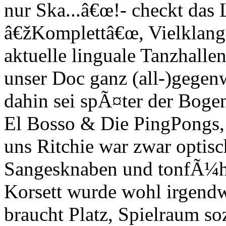
nur Ska...â€œ!- checkt das
â€žKomplettâ€œ, Vielklang)
aktuelle linguale Tanzhalle
unser Doc ganz (all-)gegenw
dahin sei spÃ¤ter der Boge
El Bosso & Die PingPongs,
uns Ritchie war zwar opti
Sangesknaben und tonfÃ¼hre
Korsett wurde wohl irgend
braucht Platz, Spielraum so