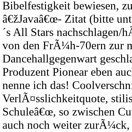
Bibelfestigkeit bewiesen, 
â€žJavaâ€œ- Zitat (bitte u
´s All Stars nachschlagen/h
von den FrÃ¼h-70ern zur m
Dancehallgegenwart geschla
Produzent Pionear eben auc
nenne ich das! Coolverschni
VerlÃ¤sslichkeitquote, stili
Schuleâ€œ, so zwischen Cu
auch noch weiter zurÃ¼ck, 