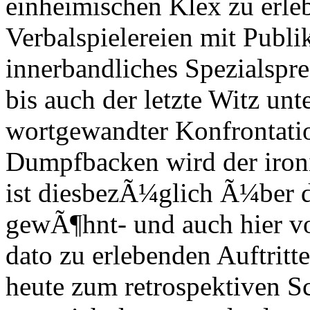
einheimischen Klex zu erle
Verbalspielereien mit Publ
innerbandliches Spezialspr
bis auch der letzte Witz unt
wortgewandter Konfrontatio
Dumpfbacken wird der ironi
ist diesbezÃ¼glich Ã¼ber di
gewÃ¶hnt- und auch hier vo
dato zu erlebenden Auftritt
heute zum retrospektiven 