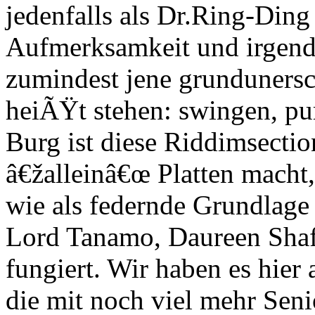
jedenfalls als Dr.Ring-Di
Aufmerksamkeit und irgendw
zumindest jene grundunersc
heiÃŸt stehen: swingen, pu
Burg ist diese Riddimsectio
â€žalleinâ€œ Platten macht,
wie als federnde Grundlage 
Lord Tanamo, Daureen Shaf
fungiert. Wir haben es hier 
die mit noch viel mehr Se