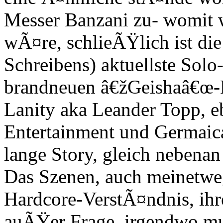
Messer Banzani zu- womit w
wÃ¤re, schlieÃŸlich ist di
Schreibens) aktuellste Sol
brandneuen â€žGeishaâ€œ-R
Lanity aka Leander Topp, 
Entertainment und Germaica
lange Story, gleich nebenan
Das Szenen, auch meinetw
Hardcore-VerstÃ¤ndnis, ihr
auÃŸer Frage, irgendwo mu