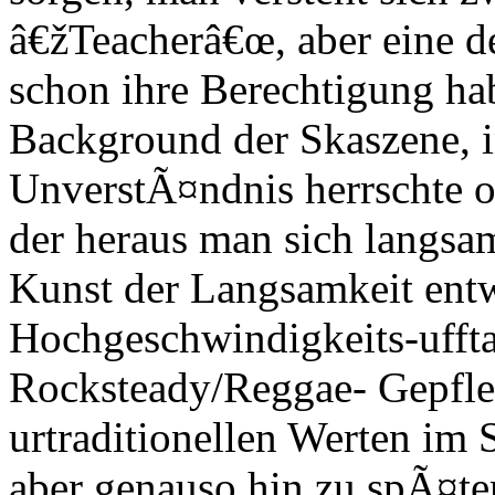
â€žTeacherâ€œ, aber eine d
schon ihre Berechtigung ha
Background der Skaszene, in
UnverstÃ¤ndnis herrschte o
der heraus man sich langsam
Kunst der Langsamkeit ent
Hochgeschwindigkeits-uffta
Rocksteady/Reggae- Gepfleg
urtraditionellen Werten im S
aber genauso hin zu spÃ¤t