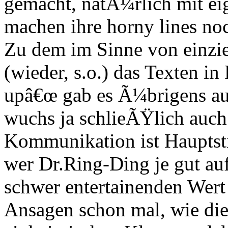
gemacht, natÃ¼rlich mit e
machen ihre horny lines noc
Zu dem im Sinne von einzi
(wieder, s.o.) das Texten i
upâ€œ gab es Ã¼brigens au
wuchs ja schlieÃŸlich auch 
Kommunikation ist Hauptsti
wer Dr.Ring-Ding je gut au
schwer entertainenden Wert
Ansagen schon mal, wie di