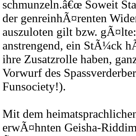
schmunzeln.â€œ Soweit State
der genreinhÃ¤renten Wide
auszuloten gilt bzw. gÃ¤lte:
anstrengend, ein StÃ¼ck hÃ
ihre Zusatzrolle haben, ga
Vorwurf des Spassverderbers
Funsociety!).
Mit dem heimatsprachliche
erwÃ¤hnten Geisha-Riddim i