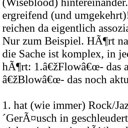
(Wiseblood) hintereinander
ergreifend (und umgekehrt)!
reichen da eigentlich assozia
Nur zum Beispiel. HÃ¶rt na
die Sache ist komplex, in 
hÃ¶rt: 1.â€žFlowâ€œ- das 
â€žBlowâ€œ- das noch aktu
1. hat (wie immer) Rock/Ja
´GerÃ¤usch in geschleudert