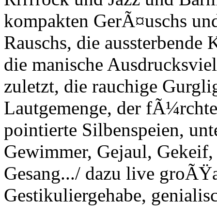
kompakten GerÃ¤uschs und
Rauschs, die aussterbende K
die manische Ausdrucksviel
zuletzt, die rauchige Gurgl
Lautgemenge, der fÃ¼rchter
pointierte Silbenspeien, u
Gewimmer, Gejaul, Gekeif,
Gesang.../ dazu live groÃŸa
Gestikuliergehabe, genialis