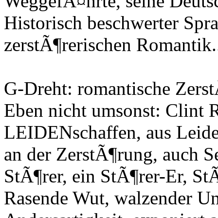
WeggefÃ¤hrte, seine Deutsc
Historisch beschwerter Spr
zerstÃ¶rerischen Romantik.
G-Dreht: romantische Zers
Eben nicht umsonst: Clint
LEIDENschaffen, aus Leiden
an der ZerstÃ¶rung, auch Se
StÃ¶rer, ein StÃ¶rer-Er, St
Rasende Wut, walzender U