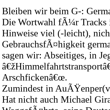
Bleiben wir beim G-: Germa
Die Wortwahl fÃ¼r Tracks i
Hinweise viel (-leicht), nic
GebrauchsfÃ¤higkeit germa
sagen wir: Abseitiges, in Je
â€žHimmelfahrtstransportâ
Arschfickenâ€œ.
Zumindest in AuÃŸenper(ver
Hat nicht auch Michael Gir