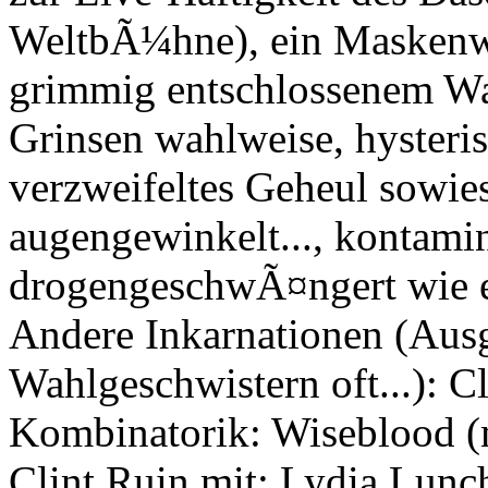
WeltbÃ¼hne), ein Maskenwe
grimmig entschlossenem W
Grinsen wahlweise, hysteri
verzweifeltes Geheul sowie
augengewinkelt..., kontamin
drogengeschwÃ¤ngert wie ex
Andere Inkarnationen (Aus
Wahlgeschwistern oft...): C
Kombinatorik: Wiseblood (
Clint Ruin mit: Lydia Lun