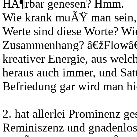
HÃ¶rbar genesen? Hmm.
Wie krank muÃŸ man sein,
Werte sind diese Worte? Wie
Zusammenhang? â€žFlowâ€œ 
kreativer Energie, aus wel
heraus auch immer, und Satth
Befriedung gar wird man hi
2. hat allerlei Prominenz g
Reminiszenz und gnadenlose