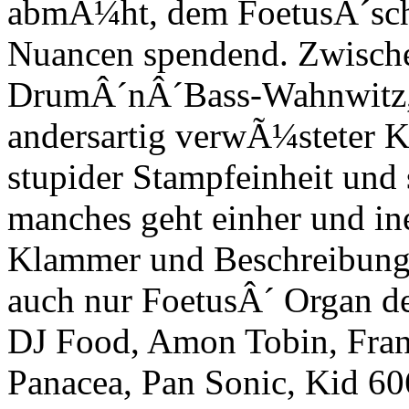
abmÃ¼ht, dem FoetusÂ´sch
Nuancen spendend. Zwisc
DrumÂ´nÂ´Bass-Wahnwitz, 
andersartig verwÃ¼steter K
stupider Stampfeinheit und 
manches geht einher und ine
Klammer und Beschreibungs
auch nur FoetusÂ´ Organ 
DJ Food, Amon Tobin, Fran
Panacea, Pan Sonic, Kid 606