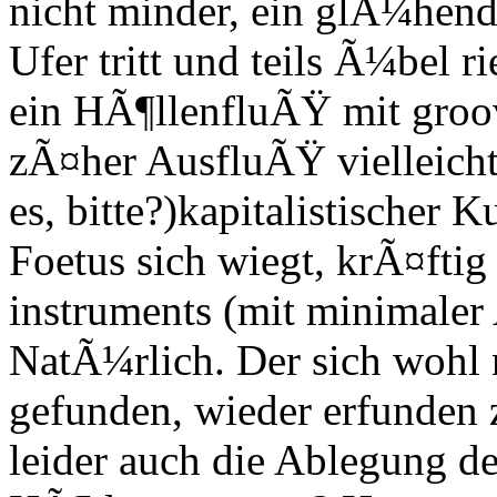
nicht minder, ein glÃ¼hen
Ufer tritt und teils Ã¼bel r
ein HÃ¶llenfluÃŸ mit groo
zÃ¤her AusfluÃŸ vielleicht
es, bitte?)kapitalistischer K
Foetus sich wiegt, krÃ¤ftig
instruments (mit minimaler
NatÃ¼rlich. Der sich wohl n
gefunden, wieder erfunden 
leider auch die Ablegung de