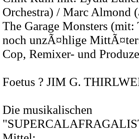
Orchestra) / Marc Almond (
The Garage Monsters (mit: T
noch unzÃ¤hlige MittÃ¤ter
Cop, Remixer- und Produz
Foetus ? JIM G. THIRLWEL
Die musikalischen
"SUPERCALAFRAGALIS
Mittel: