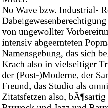
No Wave bzw. Industrial- R
Dabeigewesenberechtigung v
von ungewollter Vorbereitun
intensiv abgeernteten Popma
Namensgebung, das sich bel
Krach also in vielseitiger Tr
der (Post-)Moderne, der Sam
Freund, das Studio als omnip
Zitatsfetzen also, bÃ¶sartig
Rrrrrock und Jazz und Barmu