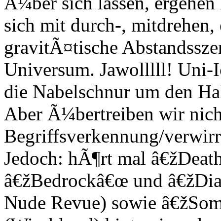
Ã¼ber sich lassen, ergehen 
sich mit durch-, mitdrehen
gravitÃ¤tische Abstandssze
Universum. Jawolllll! Uni-
die Nabelschnur um den Ha
Aber Ã¼bertreiben wir nicht.
Begriffsverkennung/verwir
Jedoch: hÃ¶rt mal â€žDeat
â€žBedrockâ€œ und â€žDiab
Nude Revue) sowie â€žSo