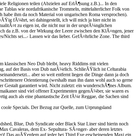
e Religionen teilen (Abzielen auf ErlÃ¶sung z.B.)... In den
e Tablas wie nordafrikanische Trommeln, mittelalterlicher Folk von
ich habe ihm da noch Material von ungarischen Roma versprochen).
g fÃ¼hrt, sei dahingestellt, ich will mich ja hier nicht in
litÃ¤t zu eigen ist, die nicht nur in der ursprÃ¼nglichen
ach da z.B. von der Wirkung der Leere zwischen den KlÃ¤ngen, jener
/Nichts sei...- Lassen wir das lieber. GefÃ¤hrliche Zone. The third
im klassischen Neo Dub bleibt, heavy Riddims mit vielen
g, auf der Basis von Dub natÃ¼rlich. SchlieÃŸlich ist Celtarabia
einandersetzt... aber so weit entfernt liegen die Dinge dann ja doch
geschrittenere Orientierung (weshalb man ihn dann wohl auch so gerne
er Gestalt garantiert wird. Nicht zuletzt: ein wunderschÃ¶nes Album.
aikaner sind viel offener Experimenten gegenÃ¼ber, sie waren es
ig auch als eine phantastische Zeit fÃ¼r Reggae, die Sachen sind
ie coole Specials. Der Bezug zur Quelle, zum Urprungsland
dshed, Blue, Dub Syndicate oder Black Star Liner sind hierin noch
 Max Cavaleras, dem Ex- Sepultura- SÃ¤nger- aber deren letztes
er)! Das auÃŸerdem auf jeder bei Third Eye erscheinenden Maxi ein