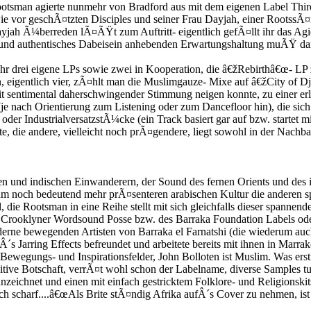
 Rootsman agierte nunmehr von Bradford aus mit dem eigenen Label T
ie vor geschÃ¤tzten Disciples und seiner Frau Dayjah, einer RootssÃ
yjah Ã¼berreden lÃ¤ÃŸt zum Auftritt- eigentlich gefÃ¤llt ihr das Agie
on und authentisches Dabeisein anhebenden Erwartungshaltung muÃŸ
r drei eigene LPs sowie zwei in Kooperation, die â€žRebirthâ€œ- LP 
, eigentlich vier, zÃ¤hlt man die Muslimgauze- Mixe auf â€žCity of D
sentimental daherschwingender Stimmung neigen konnte, zu einer erle
e nach Orientierung zum Listening oder zum Dancefloor hin), die sich
s oder IndustrialversatzstÃ¼cke (ein Track basiert gar auf bzw. sta
, die andere, vielleicht noch prÃ¤gendere, liegt sowohl in der Nachbar
chen und indischen Einwanderern, der Sound des fernen Orients und des
um noch bedeutend mehr prÃ¤senteren arabischen Kultur die anderen sp
, die Rootsman in eine Reihe stellt mit sich gleichfalls dieser spann
Crooklyner Wordsound Posse bzw. des Barraka Foundation Labels oder
ne bewegenden Artisten von Barraka el Farnatshi (die wiederum auch mi
s Jarring Effects befreundet und arbeitete bereits mit ihnen in Marra
 Bewegungs- und Inspirationsfelder, John Bolloten ist Muslim. Was erst
itive Botschaft, verrÃ¤t wohl schon der Labelname, diverse Samples tu
ichnet und einen mit einfach gestricktem Folklore- und Religionskitsch
ch scharf....â€œAls Brite stÃ¤ndig Afrika aufÂ´s Cover zu nehmen, ist