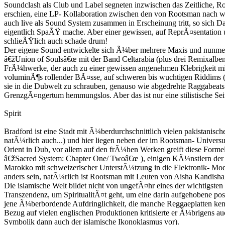
Soundclash als Club und Label segneten inzwischen das Zeitliche,
erschien, eine LP- Kollaboration zwischen den von Rootsman nach w
auch live als Sound System zusammen in Erscheinung tritt, so sich Da
eigentlich SpaÃŸ mache. Aber einer gewissen, auf ReprÃ¤sentati
schlieÃŸlich auch schade drum!
Der eigene Sound entwickelte sich Ã¼ber mehrere Maxis und nunmeh
â€žUnion of Soulsâ€œ mit der Band Celtarabia (plus drei Remixalben
FrÃ¼hwerke, der auch zu einer gewissen angenehmen Klebrigkeit mit 
voluminÃ¶s rollender BÃ¤sse, auf schweren bis wuchtigen Riddims (j
sie in die Dubwelt zu schrauben, genauso wie abgedrehte Raggabeat
GrenzgÃ¤ngertum hemmungslos. Aber das ist nur eine stilistische Seite
Spirit
Bradford ist eine Stadt mit Ã¼berdurchschnittlich vielen pakistanis
natÃ¼rlich auch...) und hier liegen neben der im Rootsman- Univers
Orient in Dub, vor allem auf den frÃ¼hen Werken greift diese Formel
â€žSacred System: Chapter One/ Twoâ€œ ), einigen KÃ¼nstlern der 
Marokko mit schweizerischer UnterstÃ¼tzung in die Elektronik- Moder
anders sein, natÃ¼rlich ist Rootsman mit Leuten von Aisha KandishaÂ´
Die islamische Welt bildet nicht von ungefÃ¤hr eines der wichtigsten
Transzendenz, um SpiritualitÃ¤t geht, um eine darin aufgehobene pos
jene Ã¼berbordende Aufdringlichkeit, die manche Reggaeplatten kennze
Bezug auf vielen englischen Produktionen kritisierte er Ã¼brigens au
Symbolik dann auch der islamische Ikonoklasmus vor).