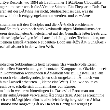
hird Eye Records, wo 1994 als Laufnummer 1 â€žStorm Cloudsâ€œ
¤ngerin mit sehr weich flieÃŸender Stimme. Ein Ehepaar in Dub. Das
ren auf der BÃ¼hne gar nicht, Studioarbeit sei das, was ihr
 dann wohl doch entgegengekommen werden- und es wÃ¤re
zusammen mit den Disciples und die kÃ¼rzlich erschienene
jinnâ€œ mit), vom noch stark keyboardlastigen Minimalismus der
sen geschichteten Angelegenheit auf der Grundlage fetter Beats und
 die schlagkrÃ¤ftigen Mittel auch bei Jungle oder Techno holen, um
rtet mit einem EinstÃ¼rzende Neubauten- Loop aus â€žYÃ¼ Gungâ€œ!).
schaft als auch in der weiten Welt.
 indischen Subkontinents liegt nebenan (das wundervolle Essen
irituellen Wurzeln und gern benutzten Klangquellen. Okzident meets
enden Kombination widmenden KÃ¼nstlern wie Bill Laswell (u.a. auf
 noch viel naheliegender, jenen sich umgekehrt, nÃ¤mlich von
t Laswell arbeiteten..., kleine eine Welt). Und, wie sollte es
kesch bzw. erholte sich in ihrem Haus von Europa.
mal nicht weiter zu hinterfragen ist. Das es bei Rootsman um
n ihr aufklÃ¤rend/ verweisend Ãœbriges dazu. Aber es erreicht nie
 erschlÃ¤gt (den oftmals allzu leichtfertig hergestellten Afrika-
 sinnlos und langweilig.â€œ- Da sei in Bezug auf religiÃ¶se