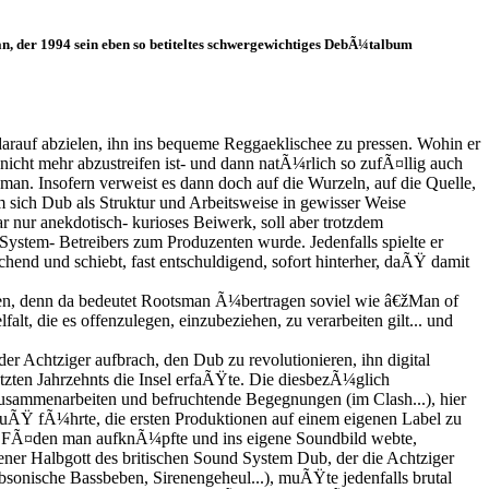
an, der 1994 sein eben so betiteltes schwergewichtiges DebÃ¼talbum
arauf abzielen, ihn ins bequeme Reggaeklischee zu pressen. Wohin er
icht mehr abzustreifen ist- und dann natÃ¼rlich so zufÃ¤llig auch
an. Insofern verweist es dann doch auf die Wurzeln, auf die Quelle,
 sich Dub als Struktur und Arbeitsweise in gewisser Weise
 nur anekdotisch- kurioses Beiwerk, soll aber trotzdem
stem- Betreibers zum Produzenten wurde. Jedenfalls spielte er
hend und schiebt, fast entschuldigend, sofort hinterher, daÃŸ damit
en, denn da bedeutet Rootsman Ã¼bertragen soviel wie â€žMan of
t, die es offenzulegen, einzubeziehen, zu verarbeiten gilt... und
er Achtziger aufbrach, den Dub zu revolutionieren, ihn digital
etzten Jahrzehnts die Insel erfaÃŸte. Die diesbezÃ¼glich
sammenarbeiten und befruchtende Begegnungen (im Clash...), hier
hluÃŸ fÃ¼hrte, die ersten Produktionen auf einem eigenen Label zu
en FÃ¤den man aufknÃ¼pfte und ins eigene Soundbild webte,
ner Halbgott des britischen Sound System Dub, der die Achtziger
bsonische Bassbeben, Sirenengeheul...), muÃŸte jedenfalls brutal