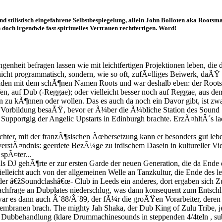
nd stilistisch eingefahrene Selbstbespiegelung, allein John Bolloten aka Rootsm
 doch irgendwie fast spirituelles Vertrauen rechtfertigen. Word!
eit befragen lassen wie mit leichtfertigen Projektionen leben, die d
icht programmatisch, sondern, wie so oft, zufÃ¤lliges Beiwerk, daÃŸ n
nladen mit dem schÃ¶nen Namen Roots und war deshalb eben: der Rootsm
, auf Dub (-Reggae); oder vielleicht besser noch auf Reggae, aus dem
zu kÃ¶nnen oder wollen. Das es auch da noch ein Davor gibt, ist zwar
orbildung besaÃŸ, bevor er Ã¼ber die Ã¼bliche Station des Sound Sy
Supportgig der Angelic Upstarts in Edinburgh brachte. ErzÃ¤hltÂ´s lac
ter, mit der franzÃ¶sischen Ãœbersetzung kann er besonders gut leb
tÃ¤ndnis: geerdete BezÃ¼ge zu irdischem Dasein in kultureller Vielfal
 spÃ¤ter...
s DJ gehÃ¶rte er zur ersten Garde der neuen Generation, die da Ende d
elleicht auch von der allgemeinen Welle an Tanzkultur, die Ende des l
â€žSoundclashâ€œ- Club in Leeds ein anderes, dort ergaben sich Zu
r Nachfrage an Dubplates niederschlug, was dann konsequent zum Entsc
r war es dann auch Â´88/Â´89, der fÃ¼r die groÃŸen Vorarbeiter, der
mbranen brach. The mighty Jah Shaka, der Dub King of Zulu Tribe, je
en Dubbehandlung (klare Drummachinesounds in steppenden 4/4teln , su