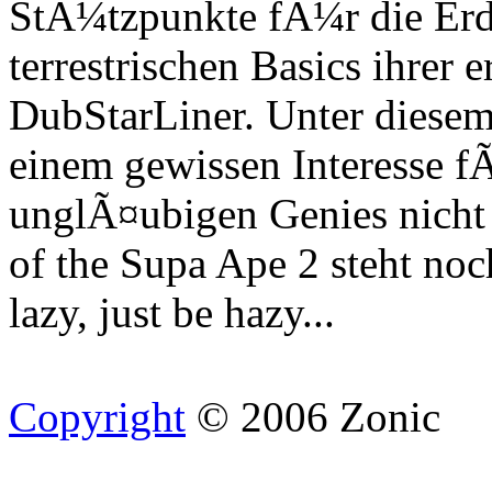
StÃ¼tzpunkte fÃ¼r die Erd
terrestrischen Basics ihrer
DubStarLiner. Unter diesem
einem gewissen Interesse f
unglÃ¤ubigen Genies nicht e
of the Supa Ape 2 steht no
lazy, just be hazy...
Copyright
© 2006 Zonic