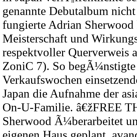
genannte Debutalbum nicht
fungierte Adrian Sherwood 
Meisterschaft und Wirkungs
respektvoller Querverweis 
ZoniC 7). So begÃ¼nstigte 
Verkaufswochen einsetzende
Japan die Aufnahme der asi
On-U-Familie. â€žFREE 
Sherwood Ã¼berarbeitet und
eigenen Haus geplant, avan