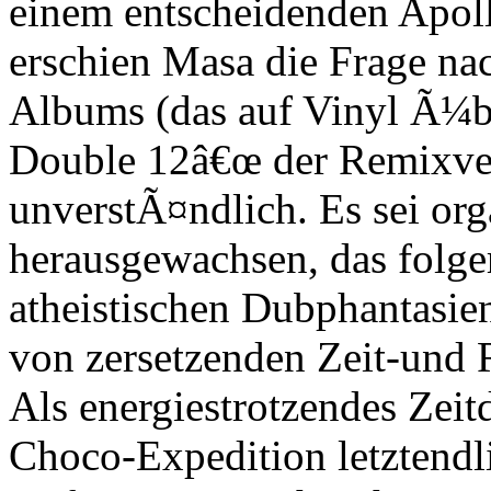
einem entscheidenden Apoll
erschien Masa die Frage nac
Albums (das auf Vinyl Ã¼b
Double 12â€œ der Remixversi
unverstÃ¤ndlich. Es sei org
herausgewachsen, das folger
atheistischen Dubphantasie
von zersetzenden Zeit-und 
Als energiestrotzendes Zeit
Choco-Expedition letztendli