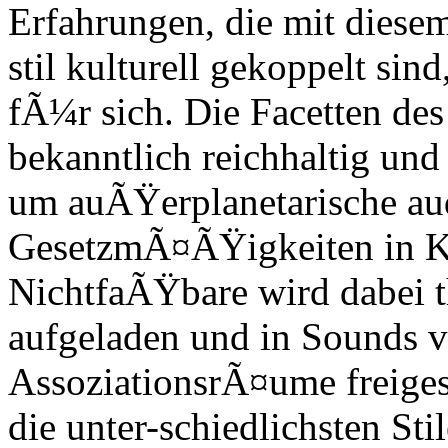
Erfahrungen, die mit dies
stil kulturell gekoppelt sin
fÃ¼r sich. Die Facetten d
bekanntlich reichhaltig und
um auÃŸerplanetarische aud
GesetzmÃ¤ÃŸigkeiten in Kra
NichtfaÃŸbare wird dabei t
aufgeladen und in Sounds v
AssoziationsrÃ¤ume freiges
die unter-schiedlichsten Sti