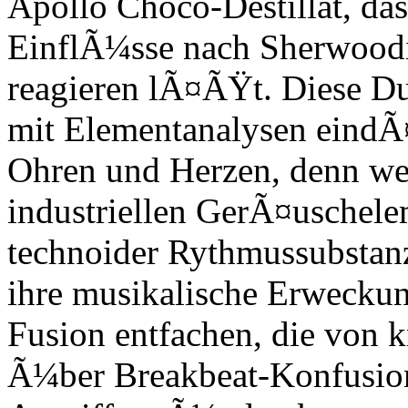
Apollo Choco-Destillat, das
EinflÃ¼sse nach Sherwoodi
reagieren lÃ¤ÃŸt. Diese D
mit Elementanalysen eindÃ¤
Ohren und Herzen, denn we
industriellen GerÃ¤uschele
technoider Rythmussubstanz
ihre musikalische Erweckung
Fusion entfachen, die von 
Ã¼ber Breakbeat-Konfusione