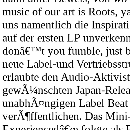
music of our art is Roots,
uns namentlich die Inspirat
auf der ersten LP unverken
donâ€™t you fumble, just b
neue Label-und Vertriebsstr
erlaubte den Audio-Aktivist
gewÃ¼nschten Japan-Release
unabhÃ¤ngigen Label Beat 
verÃ¶ffentlichen. Das Min
Experiencedâ€œ folgte als 