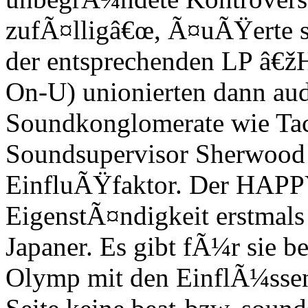
zufÃ¤lligâ€œ, Ã¤uÃŸerte s
der entsprechenden LP â€
On-U) unionierten dann aud
Soundkonglomerate wie Tac
Soundsupervisor Sherwood 
EinfluÃŸfaktor. Der HAPPY
EigenstÃ¤ndigkeit erstmal
Japaner. Es gibt fÃ¼r sie 
Olymp mit den EinflÃ¼ssen