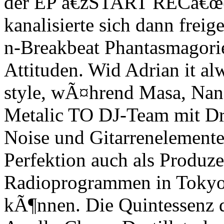
der EP â€žSTART RECâ€œ(
kanalisierte sich dann freig
n-Breakbeat Phantasmagorie
Attituden. Wid Adrian it al
style, wÃ¤hrend Masa, Nan
Metalic TO DJ-Team mit 
Noise und Gitarrenelemente
Perfektion auch als Produz
Radioprogrammen in Tokyo 
kÃ¶nnen. Die Quintessenz d