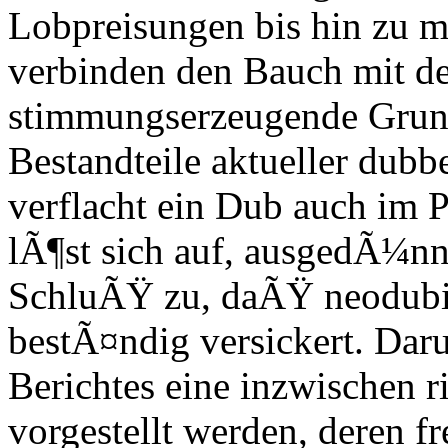
Lobpreisungen bis hin zu m
verbinden den Bauch mit d
stimmungserzeugende Gru
Bestandteile aktueller dub
verflacht ein Dub auch im 
lÃ¶st sich auf, ausgedÃ¼nn
SchluÃŸ zu, daÃŸ neodubis
bestÃ¤ndig versickert. Daru
Berichtes eine inzwischen r
vorgestellt werden, deren f