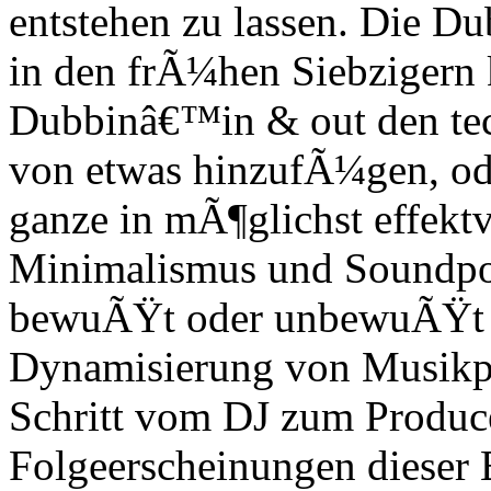
entstehen zu lassen. Die
in den frÃ¼hen Siebzigern 
Dubbinâ€™in & out den te
von etwas hinzufÃ¼gen, ode
ganze in mÃ¶glichst effekt
Minimalismus und Soundpowe
bewuÃŸt oder unbewuÃŸt r
Dynamisierung von Musikp
Schritt vom DJ zum Produce
Folgeerscheinungen dieser 