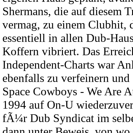
Shermans, die auf diesem T
vermag, zu einem Clubhit, 
essentiell in allen Dub-Ha
Koffern vibriert. Das Erreic
Independent-Charts war Anl
ebenfalls zu verfeinern un
Space Cowboys - We Are A
1994 auf On-U wiederzuverÃ
fÃ¼r Dub Syndicat im selbe
dann unter Beweis, von wo 