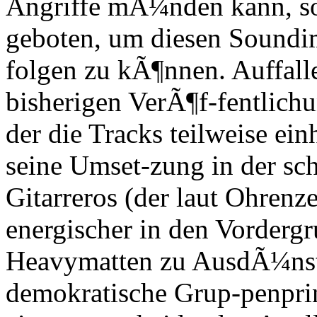
Angriffe mÃ¼nden kann, so
geboten, um diesen Soundi
folgen zu kÃ¶nnen. Auffall
bisherigen VerÃ¶f-fentlichu
der die Tracks teilweise ein
seine Umset-zung in der s
Gitarreros (der laut Ohrenz
energischer in den Vorderg
Heavymatten zu AusdÃ¼nstu
demokratische Grup-penprin