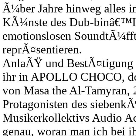
Ã¼ber Jahre hinweg alles in
KÃ¼nste des Dub-binâ€™In
emotionslosen SoundtÃ¼fft
reprÃ¤sentieren.
AnlaÃŸ und BestÃ¤tigung d
ihr in APOLLO CHOCO, der
von Masa the Al-Tamyran, 
Protagonisten des siebenkÃ
Musikerkollektivs Audio Ac
genau, woran man ich bei ih