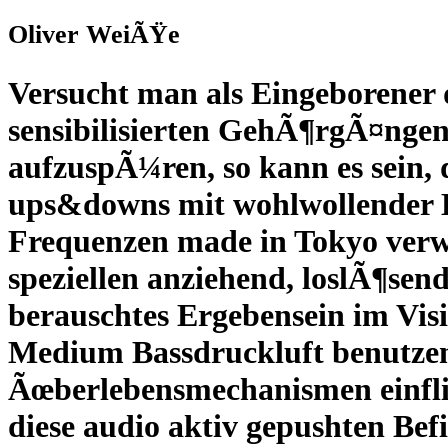
Oliver WeiÃŸe
Versucht man als Eingeborener 
sensibilisierten GehÃ¶rgÃ¤nge
aufzuspÃ¼ren, so kann es sein
ups&downs mit wohlwollender Be
Frequenzen made in Tokyo verwe
speziellen anziehend, loslÃ¶sen
berauschtes Ergebensein im Visi
Medium Bassdruckluft benutzen
Ãœberlebensmechanismen einfli
diese audio aktiv gepushten Befi