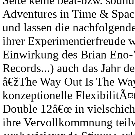
Seite keine beat-bzw. sound
Adventures in Time & Spac
und lassen die nachfolgend
ihrer Experimentierfreude 
Einwirkung des Brian Eno-V
Records...) auch das Jahr d
â€žThe Way Out Is The Way
konzeptionelle FlexibilitÃ¤t
Double 12â€œ in vielschich
ihre Vervollkommnung teilw