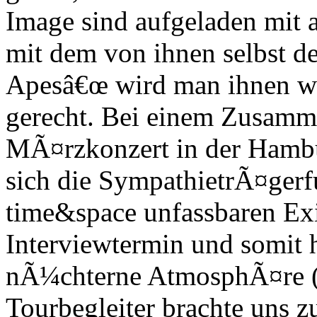
Image sind aufgeladen mit
mit dem von ihnen selbst de
Apesâ€œ wird man ihnen wa
gerecht. Bei einem Zusamm
MÃ¤rzkonzert in der Hambu
sich die SympathietrÃ¤gerfu
time&space unfassbaren Exi
Interviewtermin und somit 
nÃ¼chterne AtmosphÃ¤re (
Tourbegleiter brachte uns